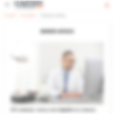
Panneau de gestion des cookies


Accueil
Actualités
Derniers articles
DERNIERS ARTICLES
DPC médecins : testez votre éligibilité en 2 minutes