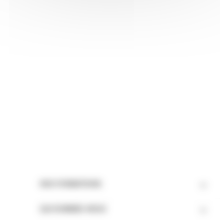
Formations certifiées Qualiopi
Paiement sécurisé
Paiement en 4 fois sans frais
Disponibilité immédiate des formations après
validation du dossier
Service client réactif

NOS FORMATIONS

QUI SOMMES-NOUS