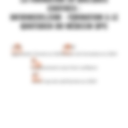
CHIFFRES :
INFIRMIERS.COM - FORMATION & LE
QUOTIDIEN DU MÉDECIN DPC
3 000
18 700
apprenants formés en 2024
heures de formation en 2024
34
établissements nous font confiance
4/5
notre taux de satisfaction en 2024
Formations certifiées Qualiopi
Paiement sécurisé