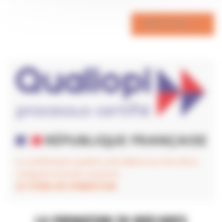
N'avancez aucun frais avec le DPC
Numéro action DPC
Retour en haut

:
9AZM2626033
La certification qualité a été délivré au titre de la
catégorie d'action suivante :
ACTIONS DE FORMATION
LA FORMATION EN QUELQUES