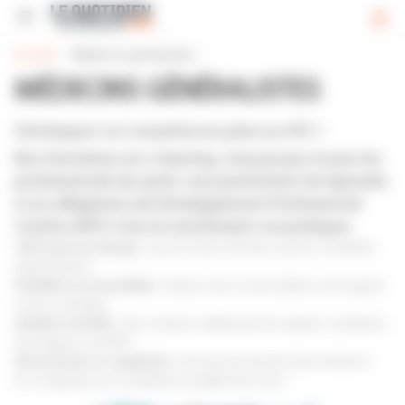
Panneau de gestion des cookies


Accueil
Médecins généralistes
MÉDECINS GÉNÉRALISTES
Développez vos compétences grâce au DPC !
Nos formations en e-learning, conçues par et pour les
professionnels de santé, vous permettent de répondre
à vos obligations de Développement Professionnel
Continu (DPC) tout en enrichissant vos pratiques.
100 % pris en charge
: aucune avance de frais, aucune contrainte
administrative.
Flexibles et accessibles
: formez-vous à votre rythme, où et quand
vous le souhaitez.
Qualité certifiée
: des contenus validés par des experts, conformes
aux exigences du DPC.
Interactives et complètes
: des parcours pensés pour renforcer
vos compétences et améliorer la qualité des soins.